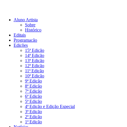
Aluno Artista
Sobre
Histórico
Editais
Programação
Edições
15ª Edição
14ª Edição
13ª Edição
12ª Edição
11ª Edição
10ª Edição
9ª Edição
8ª Edição
7ª Edição
6ª Edição
5ª Edição
4ª Edição e Edição Especial
3ª Edição
2ª Edição
1ª Edição
Notícias