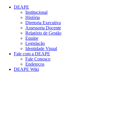
Conteúdo principal
Menu principal
Rodapé
DEAPE
Institucional
História
Diretoria Executiva
Assessoria Docente
Relatório de Gestão
Equipe
Legislação
Identidade Visual
Fale com a DEAPE
Fale Conosco
Endereços
DEAPE Wiki
Aumentar fonte
Diminuir fonte