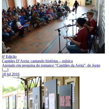
6ª Edição
Capitães D’Areia: cantando histórias – música
Apoiado em pesquisa do romance “Capitães da Areia”, de Jorge
[…]
18 jul 2016