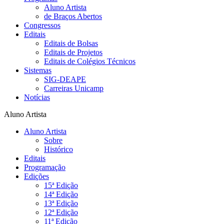
Aluno Artista
de Braços Abertos
Congressos
Editais
Editais de Bolsas
Editais de Projetos
Editais de Colégios Técnicos
Sistemas
SIG-DEAPE
Carreiras Unicamp
Notícias
Aluno Artista
Aluno Artista
Sobre
Histórico
Editais
Programação
Edições
15ª Edição
14ª Edição
13ª Edição
12ª Edição
11ª Edição