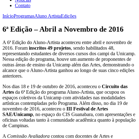
Contato
Início
Programas
Aluno Artista
Edições
6ª Edição – Abril a Novembro de 2016
A 6ª Edição do Aluno-Artista aconteceu entre abril e novembro de
2016. Foram
inscritos 49 projetos
, sendo habilitados 48,
representando estudantes de diversos cursos dos campi da Unicamp.
Nessa edição do programa, houve um aumento de proponentes de
outras áreas de ensino da Unicamp além das Artes, demonstrando o
alcance que o Aluno-Artista ganhou ao longo de suas cinco edições
anteriores.
Nos dias 18 e 19 de outubro de 2016, aconteceu o
Circuito das
Artes
da 6ª Edição do programa Aluno-Artista, que ocupou os
espaços coletivos da Unicamp com atividades nas modalidades
artísticas contempladas pelo Programa. Além disso, no dia 19 de
novembro de 2016, aconteceu o
III Festival de Artes
SAE/Unicamp
, no espaço do CIS Guanabara, com apresentações e
oficinas voltadas tanto à comunidade acadêmica quanto à população
de Campinas.
A
Comissão Avaliadora
contou com docentes de Artes e