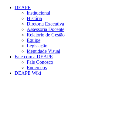
Conteúdo principal
Menu principal
Rodapé
DEAPE
Institucional
História
Diretoria Executiva
Assessoria Docente
Relatório de Gestão
Equipe
Legislação
Identidade Visual
Fale com a DEAPE
Fale Conosco
Endereços
DEAPE Wiki
Aumentar fonte
Diminuir fonte