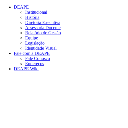
Conteúdo principal
Menu principal
Rodapé
DEAPE
Institucional
História
Diretoria Executiva
Assessoria Docente
Relatório de Gestão
Equipe
Legislação
Identidade Visual
Fale com a DEAPE
Fale Conosco
Endereços
DEAPE Wiki
Aumentar fonte
Diminuir fonte