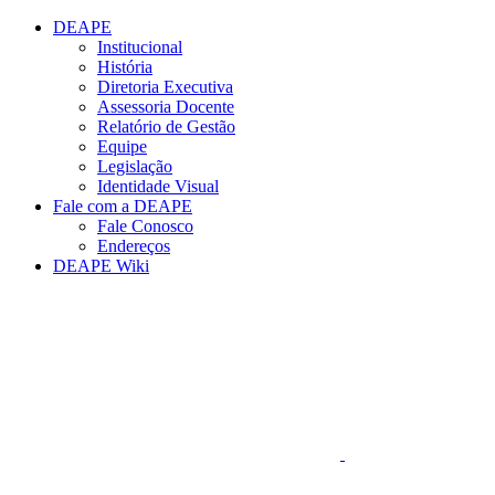
Conteúdo principal
Menu principal
Rodapé
DEAPE
Institucional
História
Diretoria Executiva
Assessoria Docente
Relatório de Gestão
Equipe
Legislação
Identidade Visual
Fale com a DEAPE
Fale Conosco
Endereços
DEAPE Wiki
Aumentar fonte