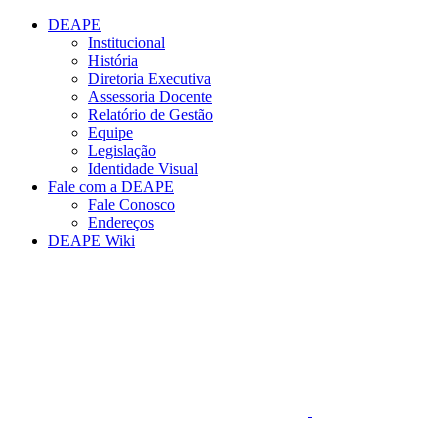
Conteúdo principal
Menu principal
Rodapé
DEAPE
Institucional
História
Diretoria Executiva
Assessoria Docente
Relatório de Gestão
Equipe
Legislação
Identidade Visual
Fale com a DEAPE
Fale Conosco
Endereços
DEAPE Wiki
Aumentar fonte