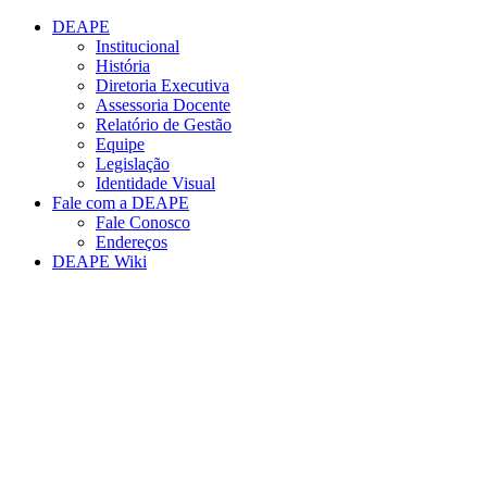
Conteúdo principal
Menu principal
Rodapé
DEAPE
Institucional
História
Diretoria Executiva
Assessoria Docente
Relatório de Gestão
Equipe
Legislação
Identidade Visual
Fale com a DEAPE
Fale Conosco
Endereços
DEAPE Wiki
Aumentar fonte
Diminuir fonte