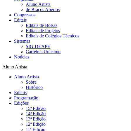
Aluno Artista
de Braços Abertos
Congressos
Editais
Editais de Bolsas
Editais de Projetos
Editais de Colégios Técnicos
Sistemas
SIG-DEAPE
Carreiras Unicamp
Notícias
Aluno Artista
Aluno Artista
Sobre
Histórico
Editais
Programação
Edições
15ª Edição
14ª Edição
13ª Edição
12ª Edição
11ª Edição