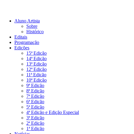
Aluno Artista
Sobre
Histórico
Editais
Programação
Edições
15ª Edição
14ª Edição
13ª Edição
12ª Edição
11ª Edição
10ª Edição
9ª Edição
8ª Edição
7ª Edição
6ª Edição
5ª Edição
4ª Edição e Edição Especial
3ª Edição
2ª Edição
1ª Edição
Notícias