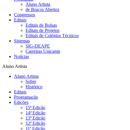
Aluno Artista
de Braços Abertos
Congressos
Editais
Editais de Bolsas
Editais de Projetos
Editais de Colégios Técnicos
Sistemas
SIG-DEAPE
Carreiras Unicamp
Notícias
Aluno Artista
Aluno Artista
Sobre
Histórico
Editais
Programação
Edições
15ª Edição
14ª Edição
13ª Edição
12ª Edição
11ª Edição