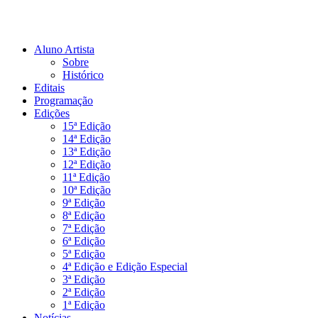
Aluno Artista
Sobre
Histórico
Editais
Programação
Edições
15ª Edição
14ª Edição
13ª Edição
12ª Edição
11ª Edição
10ª Edição
9ª Edição
8ª Edição
7ª Edição
6ª Edição
5ª Edição
4ª Edição e Edição Especial
3ª Edição
2ª Edição
1ª Edição
Notícias