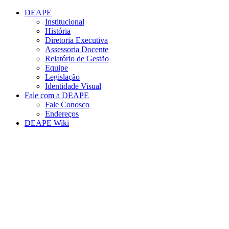
Conteúdo principal
Menu principal
Rodapé
DEAPE
Institucional
História
Diretoria Executiva
Assessoria Docente
Relatório de Gestão
Equipe
Legislação
Identidade Visual
Fale com a DEAPE
Fale Conosco
Endereços
DEAPE Wiki
Aumentar fonte
Diminuir fonte