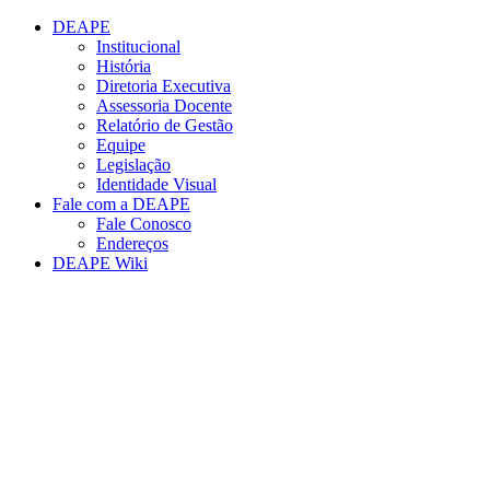
Conteúdo principal
Menu principal
Rodapé
DEAPE
Institucional
História
Diretoria Executiva
Assessoria Docente
Relatório de Gestão
Equipe
Legislação
Identidade Visual
Fale com a DEAPE
Fale Conosco
Endereços
DEAPE Wiki
Aumentar fonte
Diminuir fonte