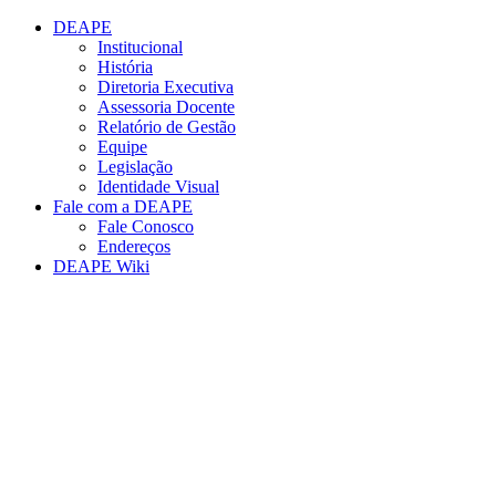
Conteúdo principal
Menu principal
Rodapé
DEAPE
Institucional
História
Diretoria Executiva
Assessoria Docente
Relatório de Gestão
Equipe
Legislação
Identidade Visual
Fale com a DEAPE
Fale Conosco
Endereços
DEAPE Wiki
Aumentar fonte
Diminuir fonte