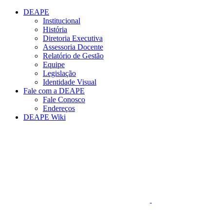
Conteúdo principal
Menu principal
Rodapé
DEAPE
Institucional
História
Diretoria Executiva
Assessoria Docente
Relatório de Gestão
Equipe
Legislação
Identidade Visual
Fale com a DEAPE
Fale Conosco
Endereços
DEAPE Wiki
Aumentar fonte