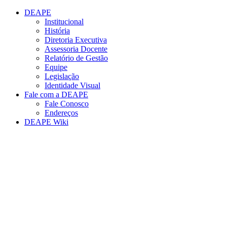
Conteúdo principal
Menu principal
Rodapé
DEAPE
Institucional
História
Diretoria Executiva
Assessoria Docente
Relatório de Gestão
Equipe
Legislação
Identidade Visual
Fale com a DEAPE
Fale Conosco
Endereços
DEAPE Wiki
Aumentar fonte
Diminuir fonte