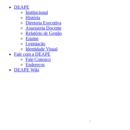
Conteúdo principal
Menu principal
Rodapé
DEAPE
Institucional
História
Diretoria Executiva
Assessoria Docente
Relatório de Gestão
Equipe
Legislação
Identidade Visual
Fale com a DEAPE
Fale Conosco
Endereços
DEAPE Wiki
Aumentar fonte