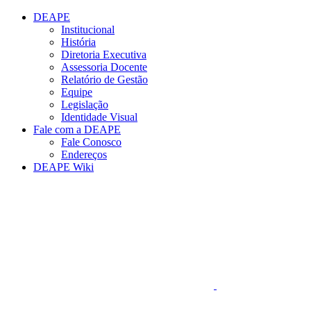
Conteúdo principal
Menu principal
Rodapé
DEAPE
Institucional
História
Diretoria Executiva
Assessoria Docente
Relatório de Gestão
Equipe
Legislação
Identidade Visual
Fale com a DEAPE
Fale Conosco
Endereços
DEAPE Wiki
Aumentar fonte