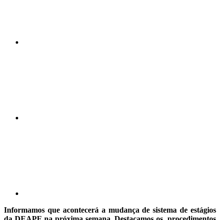
Compartilhar n
Compartilhar p
Informamos que acontecerá a mudança de sistema de estágios
da DEAPE na próxima semana. Destacamos os procedimentos