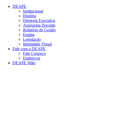
Conteúdo principal
Menu principal
Rodapé
DEAPE
Institucional
História
Diretoria Executiva
Assessoria Docente
Relatório de Gestão
Equipe
Legislação
Identidade Visual
Fale com a DEAPE
Fale Conosco
Endereços
DEAPE Wiki
Aumentar fonte
Diminuir fonte