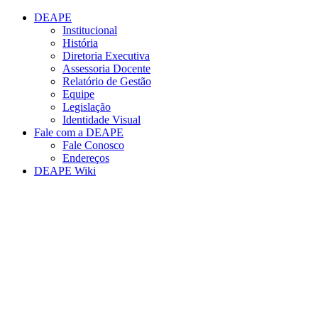
Conteúdo principal
Menu principal
Rodapé
DEAPE
Institucional
História
Diretoria Executiva
Assessoria Docente
Relatório de Gestão
Equipe
Legislação
Identidade Visual
Fale com a DEAPE
Fale Conosco
Endereços
DEAPE Wiki
Aumentar fonte
Diminuir fonte