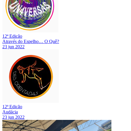
12ª Edição
Através do Espelho… O Quê?
23 jun 2022
12ª Edição
Audácia
23 jun 2022