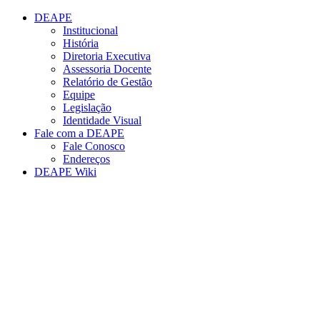
Conteúdo principal
Menu principal
Rodapé
DEAPE
Institucional
História
Diretoria Executiva
Assessoria Docente
Relatório de Gestão
Equipe
Legislação
Identidade Visual
Fale com a DEAPE
Fale Conosco
Endereços
DEAPE Wiki
Aumentar fonte
Diminuir fonte