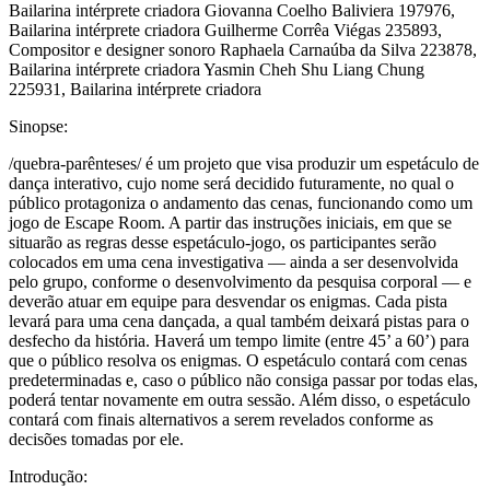
Bailarina intérprete criadora Giovanna Coelho Baliviera 197976,
Bailarina intérprete criadora Guilherme Corrêa Viégas 235893,
Compositor e designer sonoro Raphaela Carnaúba da Silva 223878,
Bailarina intérprete criadora Yasmin Cheh Shu Liang Chung
225931, Bailarina intérprete criadora
Sinopse:
/quebra-parênteses/ é um projeto que visa produzir um espetáculo de
dança interativo, cujo nome será decidido futuramente, no qual o
público protagoniza o andamento das cenas, funcionando como um
jogo de Escape Room. A partir das instruções iniciais, em que se
situarão as regras desse espetáculo-jogo, os participantes serão
colocados em uma cena investigativa — ainda a ser desenvolvida
pelo grupo, conforme o desenvolvimento da pesquisa corporal — e
deverão atuar em equipe para desvendar os enigmas. Cada pista
levará para uma cena dançada, a qual também deixará pistas para o
desfecho da história. Haverá um tempo limite (entre 45’ a 60’) para
que o público resolva os enigmas. O espetáculo contará com cenas
predeterminadas e, caso o público não consiga passar por todas elas,
poderá tentar novamente em outra sessão. Além disso, o espetáculo
contará com finais alternativos a serem revelados conforme as
decisões tomadas por ele.
Introdução: