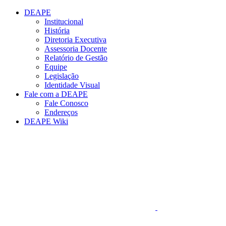
Conteúdo principal
Menu principal
Rodapé
DEAPE
Institucional
História
Diretoria Executiva
Assessoria Docente
Relatório de Gestão
Equipe
Legislação
Identidade Visual
Fale com a DEAPE
Fale Conosco
Endereços
DEAPE Wiki
Aumentar fonte