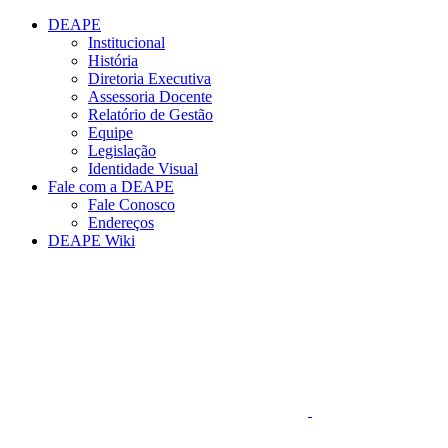
Conteúdo principal
Menu principal
Rodapé
DEAPE
Institucional
História
Diretoria Executiva
Assessoria Docente
Relatório de Gestão
Equipe
Legislação
Identidade Visual
Fale com a DEAPE
Fale Conosco
Endereços
DEAPE Wiki
Aumentar fonte