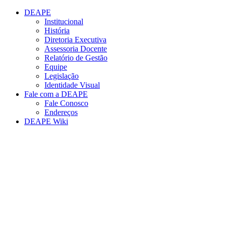
Conteúdo principal
Menu principal
Rodapé
DEAPE
Institucional
História
Diretoria Executiva
Assessoria Docente
Relatório de Gestão
Equipe
Legislação
Identidade Visual
Fale com a DEAPE
Fale Conosco
Endereços
DEAPE Wiki
Aumentar fonte
Diminuir fonte