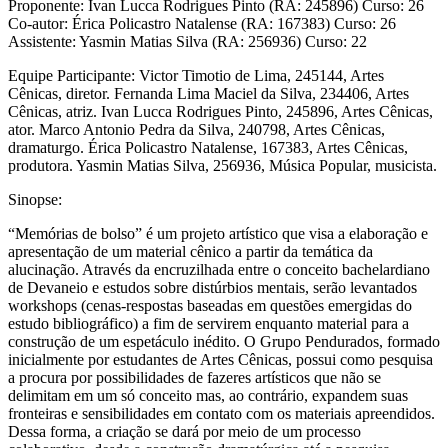
Proponente: Ivan Lucca Rodrigues Pinto (RA: 245896) Curso: 26
Co-autor: Érica Policastro Natalense (RA: 167383) Curso: 26
Assistente: Yasmin Matias Silva (RA: 256936) Curso: 22
Equipe Participante: Victor Timotio de Lima, 245144, Artes
Cênicas, diretor. Fernanda Lima Maciel da Silva, 234406, Artes
Cênicas, atriz. Ivan Lucca Rodrigues Pinto, 245896, Artes Cênicas,
ator. Marco Antonio Pedra da Silva, 240798, Artes Cênicas,
dramaturgo. Érica Policastro Natalense, 167383, Artes Cênicas,
produtora. Yasmin Matias Silva, 256936, Música Popular, musicista.
Sinopse:
“Memórias de bolso” é um projeto artístico que visa a elaboração e
apresentação de um material cênico a partir da temática da
alucinação. Através da encruzilhada entre o conceito bachelardiano
de Devaneio e estudos sobre distúrbios mentais, serão levantados
workshops (cenas-respostas baseadas em questões emergidas do
estudo bibliográfico) a fim de servirem enquanto material para a
construção de um espetáculo inédito. O Grupo Pendurados, formado
inicialmente por estudantes de Artes Cênicas, possui como pesquisa
a procura por possibilidades de fazeres artísticos que não se
delimitam em um só conceito mas, ao contrário, expandem suas
fronteiras e sensibilidades em contato com os materiais apreendidos.
Dessa forma, a criação se dará por meio de um processo