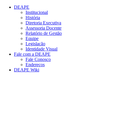
Conteúdo principal
Menu principal
Rodapé
DEAPE
Institucional
História
Diretoria Executiva
Assessoria Docente
Relatório de Gestão
Equipe
Legislação
Identidade Visual
Fale com a DEAPE
Fale Conosco
Endereços
DEAPE Wiki
Aumentar fonte
Diminuir fonte