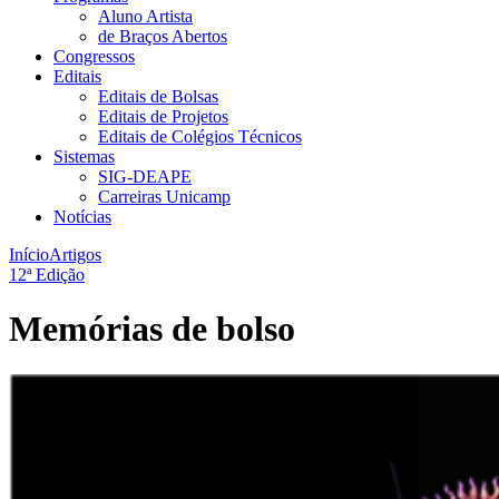
Aluno Artista
de Braços Abertos
Congressos
Editais
Editais de Bolsas
Editais de Projetos
Editais de Colégios Técnicos
Sistemas
SIG-DEAPE
Carreiras Unicamp
Notícias
Início
Artigos
12ª Edição
Memórias de bolso