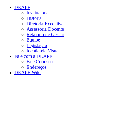
Conteúdo principal
Menu principal
Rodapé
DEAPE
Institucional
História
Diretoria Executiva
Assessoria Docente
Relatório de Gestão
Equipe
Legislação
Identidade Visual
Fale com a DEAPE
Fale Conosco
Endereços
DEAPE Wiki
Aumentar fonte
Diminuir fonte