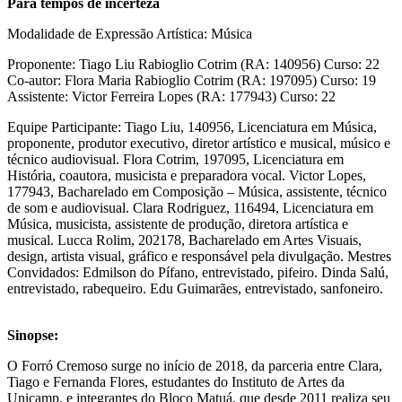
Para tempos de incerteza
Modalidade de Expressão Artística: Música
Proponente: Tiago Liu Rabioglio Cotrim (RA: 140956) Curso: 22
Co-autor: Flora Maria Rabioglio Cotrim (RA: 197095) Curso: 19
Assistente: Victor Ferreira Lopes (RA: 177943) Curso: 22
Equipe Participante: Tiago Liu, 140956, Licenciatura em Música,
proponente, produtor executivo, diretor artístico e musical, músico e
técnico audiovisual. Flora Cotrim, 197095, Licenciatura em
História, coautora, musicista e preparadora vocal. Victor Lopes,
177943, Bacharelado em Composição – Música, assistente, técnico
de som e audiovisual. Clara Rodriguez, 116494, Licenciatura em
Música, musicista, assistente de produção, diretora artística e
musical. Lucca Rolim, 202178, Bacharelado em Artes Visuais,
design, artista visual, gráfico e responsável pela divulgação. Mestres
Convidados: Edmilson do Pífano, entrevistado, pifeiro. Dinda Salú,
entrevistado, rabequeiro. Edu Guimarães, entrevistado, sanfoneiro.
Sinopse:
O Forró Cremoso surge no início de 2018, da parceria entre Clara,
Tiago e Fernanda Flores, estudantes do Instituto de Artes da
Unicamp, e integrantes do Bloco Matuá, que desde 2011 realiza seu