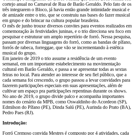
cortejo anual no Carnaval de Rua de Barão Geraldo. Pelo fato de os
três integrarem o Bloco, já havia então grande intimidade musical e
de amizade entre o trio, que se construiu nas bases do fazer musical
em grupo e do brincar na cultura popular brasileira.
O mês de junho trouxe diversos convites para eventos realizados em
comemoração às festividades juninas, e o trio direciona seu foco em
pesquisar e estruturar um amplo repertório de forró. Nessa pesquisa,
passam por diversas linguagens do forró, como as bandas de pífano,
forrós de rabeca, forreggae, que vão se incrementando à estética
musical do grupo.
Em janeiro de 2019 o trio assume a residência de um evento
semanal, em um importante estabelecimento na movimentação
cultural em Barão Geraldo, e passa a se apresentar todas as sextas
feiras no local. Para atender ao interesse de seu fiel público, que a
cada semana foi crescendo, o grupo passou a levar convidades para
fazerem participações especiais em suas apresentações, além de
cultivar um espaço pra participações repentinas durante os shows.
No ano de 2019, o grupo divide palco e acompanha importantes
nomes do cenário da MPB, como Oswaldinho do Acordeon (SP),
Edmilson do Pífano (PE), Dinda Salú (PE), Aurinda do Prato (BA),
Pedro Paes (RJ).
Introdução:
Forró Cremoso convida Mestres é composto por 4 atividades, cada