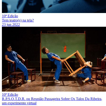
10ª Edição
Tem teatro(s) na tela?
23 jun 2022
10ª Edição
R.P.S.O.T.D.R. ou Reunião Passageira Sobre Os Talos Da Ribeira,
um experimento virtual