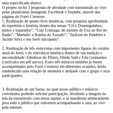
uma especificada abaixo:
O projeto inclui 3 propostas de atividade com transmissão ao vivo
pelas plataformas Instagram, Facebook e Youtube, através das
páginas do Forró Cremoso:
1. Realização de quatro lives temáticas, com pesquisa aprofundada
de repertório e história, dentro dos temas “Gil e Dominguinhos:
juntos e separados”; “Luiz Gonzaga: do menino de Exu ao Rei do
Baião”; “Marinês: a Rainha do Xaxado”; “Jackson do Pandeiro e
Jacinto Silva e seu forró sincopado”.
2. Realização de três entrevistas com importantes figuras do cenário
atual do forró, e de relevância histórica dentro de sua tradição e
ancestralidade: Edmilson do Pífano, Dinda Salú e Edu Guimarães
(currículos em pdf anexo). Esses três músicos também já foram
acompanhados pelo Forró Cremoso em diferentes ocasiões, tendo
estabelecido uma relação de mentoria e amizade com o grupo e seus
participantes.
3. Realização de um Sarau, no qual nosso público e músicos
convidados poderão solicitar participação, dividindo a imagem da
tela da transmissão com nossa equipe, e se manifestar artisticamente
para todo o público que estiverem acompanhando o sara, ao vivo
pela internet.