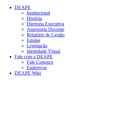
Conteúdo principal
Menu principal
Rodapé
DEAPE
Institucional
História
Diretoria Executiva
Assessoria Docente
Relatório de Gestão
Equipe
Legislação
Identidade Visual
Fale com a DEAPE
Fale Conosco
Endereços
DEAPE Wiki
Aumentar fonte
Diminuir fonte