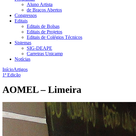
Aluno Artista
de Braços Abertos
Congressos
Editais
Editais de Bolsas
Editais de Projetos
Editais de Colégios Técnicos
Sistemas
SIG-DEAPE
Carreiras Unicamp
Notícias
Início
Artigos
1ª Edição
AOMEL – Limeira