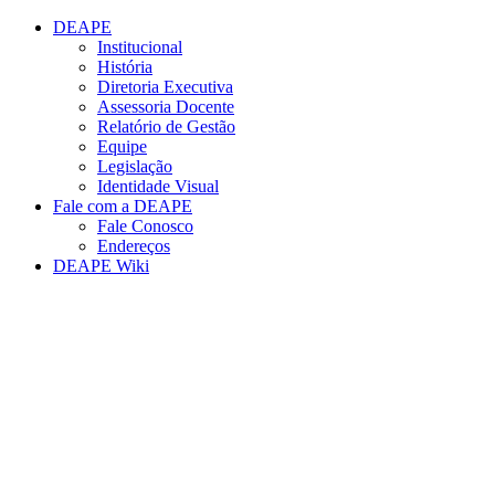
Conteúdo principal
Menu principal
Rodapé
DEAPE
Institucional
História
Diretoria Executiva
Assessoria Docente
Relatório de Gestão
Equipe
Legislação
Identidade Visual
Fale com a DEAPE
Fale Conosco
Endereços
DEAPE Wiki
Aumentar fonte
Diminuir fonte