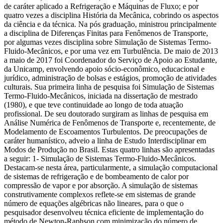
de caráter aplicado a Refrigeração e Máquinas de Fluxo; e por
quatro vezes a disciplina História da Mecânica, cobrindo os aspectos
da ciência e da técnica. Na pós graduação, ministrou principalmente
a disciplina de Diferenças Finitas para Fenômenos de Transporte,
por algumas vezes disciplina sobre Simulação de Sistemas Termo-
Fluido-Mecânicos, e por uma vez em Turbulência. De maio de 2013
a maio de 2017 foi Coordenador do Serviço de Apoio ao Estudante,
da Unicamp, envolvendo apoio sócio-econômico, educacional e
jurídico, administração de bolsas e estágios, promoção de atividades
culturais. Sua primeira linha de pesquisa foi Simulação de Sistemas
Termo-Fluido-Mecânicos, iniciada na dissertação de mestrado
(1980), e que teve continuidade ao longo de toda atuação
profissional. De seu doutorado surgiram as linhas de pesquisa em
Análise Numérica de Fenômenos de Transporte e, recentemente, de
Modelamento de Escoamentos Turbulentos. De preocupações de
caráter humanístico, adveio a linha de Estudo Interdisciplinar em
Modos de Produção no Brasil. Estas quatro linhas são apresentadas
a seguir: 1- Simulação de Sistemas Termo-Fluido-Mecânicos.
Destacam-se nesta área, particularmente, a simulação computacional
de sistemas de refrigeração e de bombeamento de calor por
compressão de vapor e por absorção. A simulação de sistemas
construtivamente complexos reflete-se em sistemas de grande
número de equações algébricas não lineares, para o que o
pesquisador desenvolveu técnica eficiente de implementação do
método de Newton-Raphson com minimização do número de