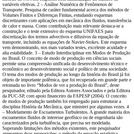
variáveis efetivas. 2 – Análise Numérica de Fenômenos de
Transporte. Pesquisa de caráter fundamental acerca dos métodos de
Volumes Finitos e Diferenças Finitas, estudando esquemas
discretizantes com aplicações em mecânica dos fluidos, transferência
de calor e massa. Como contribuição mais relevante destaca-se a
construção e o teste extensivo do esquema UNIFAES para
discretização dos termos advectivos e difusivos da equação de
transporte, incluindo as equações de Navier-Stokes. Este esquema
vem demonstrando, nos mais variados testes, excelente acuidade e
alta estabilidade. 3 – Estudo Interdisciplinar em Modos de Produção
no Brasil. O conceito de modo de produção em ciências sociais
permite uma compreensão unificada do desenvolvimento técnico e
econômico ao desenvolvimento social e político de uma sociedade.
O tema dos modos de produção ao longo da história do Brasil já foi
objeto de importante polêmica, que foi recuperada em grande parte e
retomada no livro “Modos de ver a produção do Brasil”, deste
pesquisador, editado pela Editora Autores Associados e pela Editora
da PUC-SP, com apoio financeiro da FAPESP (2004). O conceito
de modos de produção também foi empregado para estruturar a
disciplina História da Mecânica, que ministrei por algumas vezes. 4
– Modelamento de Escoamentos Turbulentos. A grande maioria dos
escoamentos fluidos de interesse geofísico ou de engenharia são
caracterizados pela turbulência, que precisa ser modelada.
Superando limitações dos métodos existentes, este pesquisador
apresentou duas proposições: o método da equação estatística