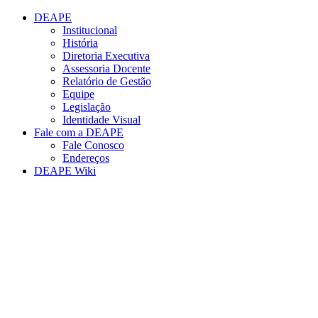
Conteúdo principal
Menu principal
Rodapé
DEAPE
Institucional
História
Diretoria Executiva
Assessoria Docente
Relatório de Gestão
Equipe
Legislação
Identidade Visual
Fale com a DEAPE
Fale Conosco
Endereços
DEAPE Wiki
Aumentar fonte
Diminuir fonte