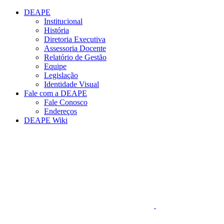
Conteúdo principal
Menu principal
Rodapé
DEAPE
Institucional
História
Diretoria Executiva
Assessoria Docente
Relatório de Gestão
Equipe
Legislação
Identidade Visual
Fale com a DEAPE
Fale Conosco
Endereços
DEAPE Wiki
Aumentar fonte