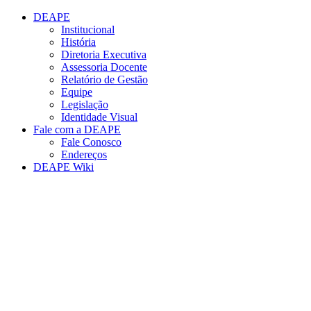
Conteúdo principal
Menu principal
Rodapé
DEAPE
Institucional
História
Diretoria Executiva
Assessoria Docente
Relatório de Gestão
Equipe
Legislação
Identidade Visual
Fale com a DEAPE
Fale Conosco
Endereços
DEAPE Wiki
Aumentar fonte
Diminuir fonte