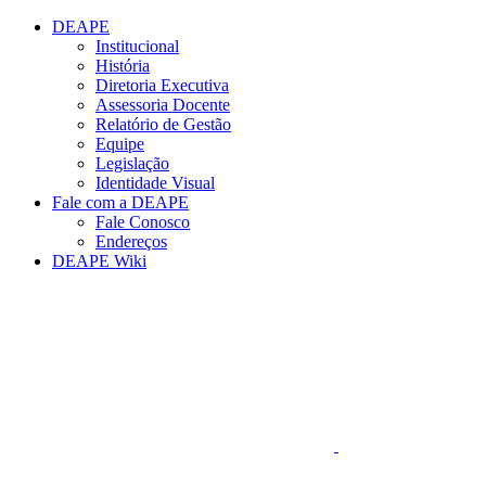
Conteúdo principal
Menu principal
Rodapé
DEAPE
Institucional
História
Diretoria Executiva
Assessoria Docente
Relatório de Gestão
Equipe
Legislação
Identidade Visual
Fale com a DEAPE
Fale Conosco
Endereços
DEAPE Wiki
Aumentar fonte