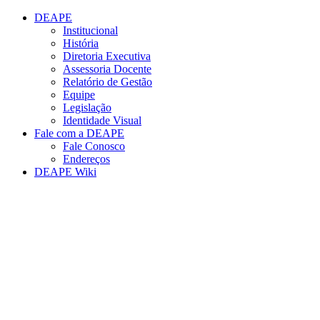
Conteúdo principal
Menu principal
Rodapé
DEAPE
Institucional
História
Diretoria Executiva
Assessoria Docente
Relatório de Gestão
Equipe
Legislação
Identidade Visual
Fale com a DEAPE
Fale Conosco
Endereços
DEAPE Wiki
Aumentar fonte
Diminuir fonte