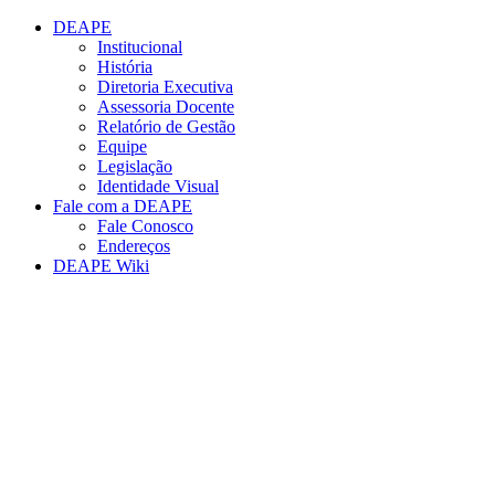
Conteúdo principal
Menu principal
Rodapé
DEAPE
Institucional
História
Diretoria Executiva
Assessoria Docente
Relatório de Gestão
Equipe
Legislação
Identidade Visual
Fale com a DEAPE
Fale Conosco
Endereços
DEAPE Wiki
Aumentar fonte
Diminuir fonte