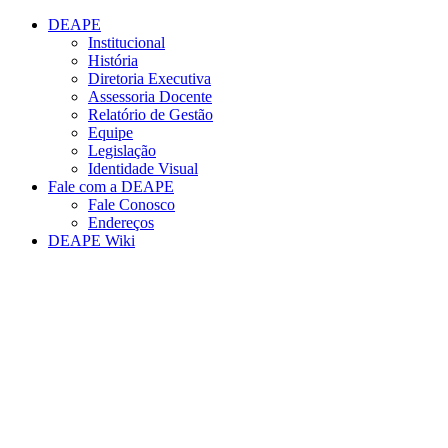
Conteúdo principal
Menu principal
Rodapé
DEAPE
Institucional
História
Diretoria Executiva
Assessoria Docente
Relatório de Gestão
Equipe
Legislação
Identidade Visual
Fale com a DEAPE
Fale Conosco
Endereços
DEAPE Wiki
Aumentar fonte
Diminuir fonte