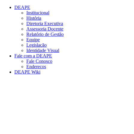
Conteúdo principal
Menu principal
Rodapé
DEAPE
Institucional
História
Diretoria Executiva
Assessoria Docente
Relatório de Gestão
Equipe
Legislação
Identidade Visual
Fale com a DEAPE
Fale Conosco
Endereços
DEAPE Wiki
Aumentar fonte
Diminuir fonte