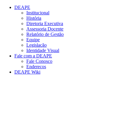
Conteúdo principal
Menu principal
Rodapé
DEAPE
Institucional
História
Diretoria Executiva
Assessoria Docente
Relatório de Gestão
Equipe
Legislação
Identidade Visual
Fale com a DEAPE
Fale Conosco
Endereços
DEAPE Wiki
Aumentar fonte
Diminuir fonte