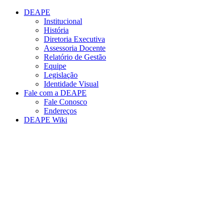
Conteúdo principal
Menu principal
Rodapé
DEAPE
Institucional
História
Diretoria Executiva
Assessoria Docente
Relatório de Gestão
Equipe
Legislação
Identidade Visual
Fale com a DEAPE
Fale Conosco
Endereços
DEAPE Wiki
Aumentar fonte
Diminuir fonte