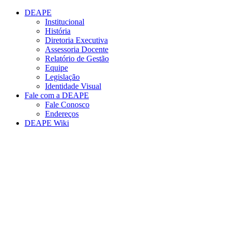
Conteúdo principal
Menu principal
Rodapé
DEAPE
Institucional
História
Diretoria Executiva
Assessoria Docente
Relatório de Gestão
Equipe
Legislação
Identidade Visual
Fale com a DEAPE
Fale Conosco
Endereços
DEAPE Wiki
Aumentar fonte
Diminuir fonte