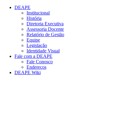
Conteúdo principal
Menu principal
Rodapé
DEAPE
Institucional
História
Diretoria Executiva
Assessoria Docente
Relatório de Gestão
Equipe
Legislação
Identidade Visual
Fale com a DEAPE
Fale Conosco
Endereços
DEAPE Wiki
Aumentar fonte
Diminuir fonte