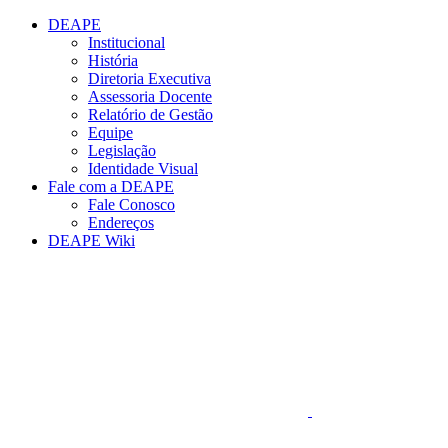
Conteúdo principal
Menu principal
Rodapé
DEAPE
Institucional
História
Diretoria Executiva
Assessoria Docente
Relatório de Gestão
Equipe
Legislação
Identidade Visual
Fale com a DEAPE
Fale Conosco
Endereços
DEAPE Wiki
Aumentar fonte