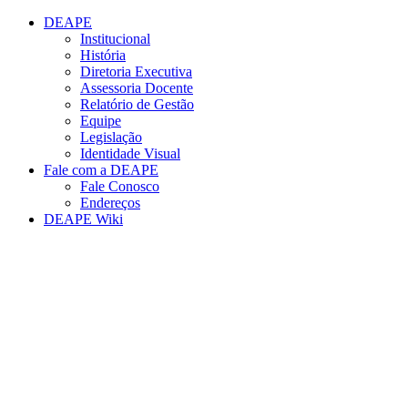
Conteúdo principal
Menu principal
Rodapé
DEAPE
Institucional
História
Diretoria Executiva
Assessoria Docente
Relatório de Gestão
Equipe
Legislação
Identidade Visual
Fale com a DEAPE
Fale Conosco
Endereços
DEAPE Wiki
Aumentar fonte
Diminuir fonte