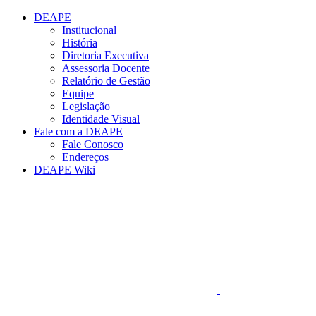
Conteúdo principal
Menu principal
Rodapé
DEAPE
Institucional
História
Diretoria Executiva
Assessoria Docente
Relatório de Gestão
Equipe
Legislação
Identidade Visual
Fale com a DEAPE
Fale Conosco
Endereços
DEAPE Wiki
Aumentar fonte