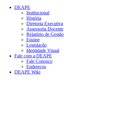
Conteúdo principal
Menu principal
Rodapé
DEAPE
Institucional
História
Diretoria Executiva
Assessoria Docente
Relatório de Gestão
Equipe
Legislação
Identidade Visual
Fale com a DEAPE
Fale Conosco
Endereços
DEAPE Wiki
Aumentar fonte
Diminuir fonte