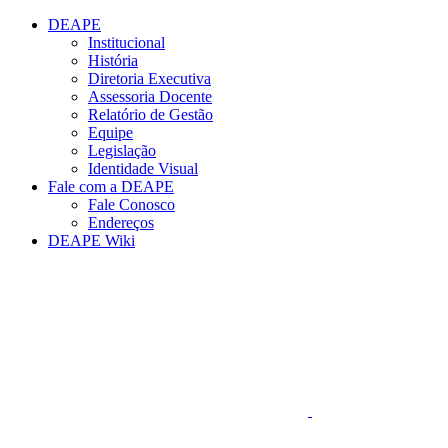
Conteúdo principal
Menu principal
Rodapé
DEAPE
Institucional
História
Diretoria Executiva
Assessoria Docente
Relatório de Gestão
Equipe
Legislação
Identidade Visual
Fale com a DEAPE
Fale Conosco
Endereços
DEAPE Wiki
Aumentar fonte