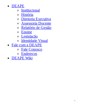
Conteúdo principal
Menu principal
Rodapé
DEAPE
Institucional
História
Diretoria Executiva
Assessoria Docente
Relatório de Gestão
Equipe
Legislação
Identidade Visual
Fale com a DEAPE
Fale Conosco
Endereços
DEAPE Wiki
Aumentar fonte