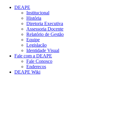
Conteúdo principal
Menu principal
Rodapé
DEAPE
Institucional
História
Diretoria Executiva
Assessoria Docente
Relatório de Gestão
Equipe
Legislação
Identidade Visual
Fale com a DEAPE
Fale Conosco
Endereços
DEAPE Wiki
Aumentar fonte
Diminuir fonte