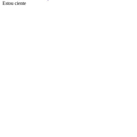
Estou ciente
Ir para o topo