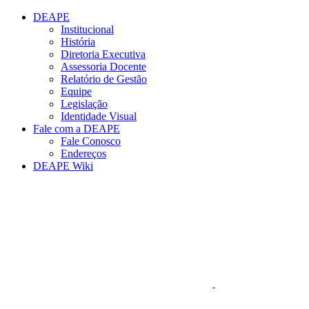
Conteúdo principal
Menu principal
Rodapé
DEAPE
Institucional
História
Diretoria Executiva
Assessoria Docente
Relatório de Gestão
Equipe
Legislação
Identidade Visual
Fale com a DEAPE
Fale Conosco
Endereços
DEAPE Wiki
Aumentar fonte