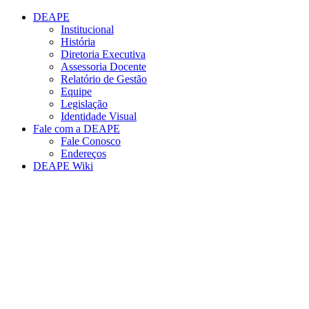
Conteúdo principal
Menu principal
Rodapé
DEAPE
Institucional
História
Diretoria Executiva
Assessoria Docente
Relatório de Gestão
Equipe
Legislação
Identidade Visual
Fale com a DEAPE
Fale Conosco
Endereços
DEAPE Wiki
Aumentar fonte
Diminuir fonte