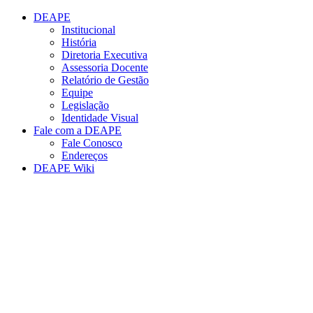
Conteúdo principal
Menu principal
Rodapé
DEAPE
Institucional
História
Diretoria Executiva
Assessoria Docente
Relatório de Gestão
Equipe
Legislação
Identidade Visual
Fale com a DEAPE
Fale Conosco
Endereços
DEAPE Wiki
Aumentar fonte
Diminuir fonte