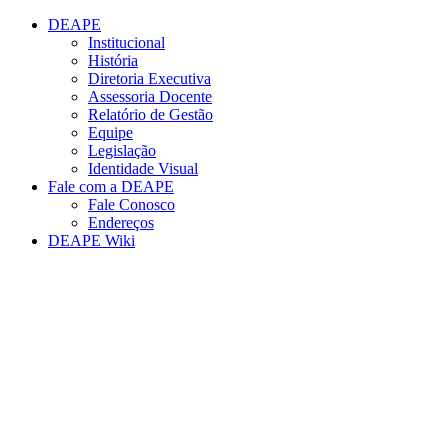
Conteúdo principal
Menu principal
Rodapé
DEAPE
Institucional
História
Diretoria Executiva
Assessoria Docente
Relatório de Gestão
Equipe
Legislação
Identidade Visual
Fale com a DEAPE
Fale Conosco
Endereços
DEAPE Wiki
Aumentar fonte
Diminuir fonte