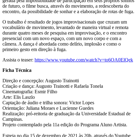
gerada pela impossibilidade de participação em seus próprios sonhos
de futuro, o filme busca, através do movimento, a redescoberta do
encontro, da possibilidade de sonhar e a elaboração de rotas de fuga.
O trabalho é resultado de jogos improvisacionais que cruzam um
vocabulário de movimento, levantado de maneira virtual e remota
durante quatro meses de pesquisa em improvisação, e o encontro
presencial com um novo espaço, com um novo corpo e com a
câmera. A dança é abordada como delírio, implosão e como o
primeiro gesto em direção à fuga.
Assista o teaser:
https://www.youtube.com/watch?v=to6OA0ElQek
Ficha Técnica
Direção e concepção: Augusto Trainotti
Criação e dança: Augusto Trainotti e Rafaela Tonela
Cinematografia: Esmir Filho
Arte: Elis Laszlo
Captação de áudio e trilha sonora: Victor Lopes
Orientação: Juliana Moraes e Lucienne Guedes
Realização: pró-reitoria de graduação da Universidade Estadual de
Campinas.
Projeto contemplado pela 11a edição do Programa Aluno Artista.
Estreia no dia 15 de dezembro de 2021 às 20h, através do Youtube