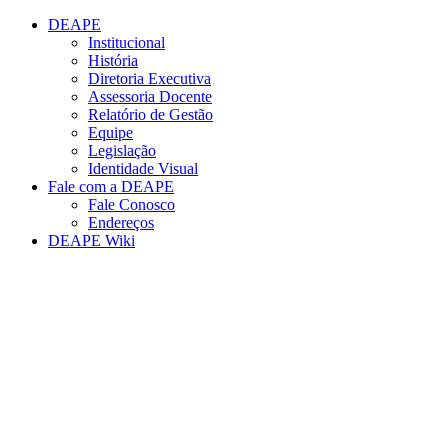
Conteúdo principal
Menu principal
Rodapé
DEAPE
Institucional
História
Diretoria Executiva
Assessoria Docente
Relatório de Gestão
Equipe
Legislação
Identidade Visual
Fale com a DEAPE
Fale Conosco
Endereços
DEAPE Wiki
Aumentar fonte
Diminuir fonte