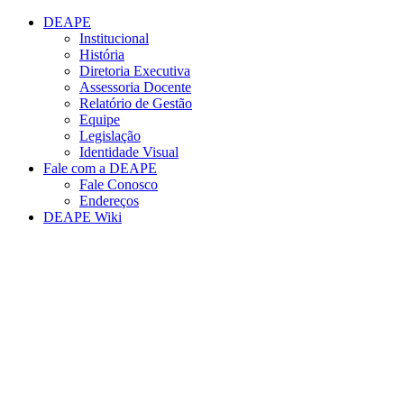
Conteúdo principal
Menu principal
Rodapé
DEAPE
Institucional
História
Diretoria Executiva
Assessoria Docente
Relatório de Gestão
Equipe
Legislação
Identidade Visual
Fale com a DEAPE
Fale Conosco
Endereços
DEAPE Wiki
Aumentar fonte
Diminuir fonte