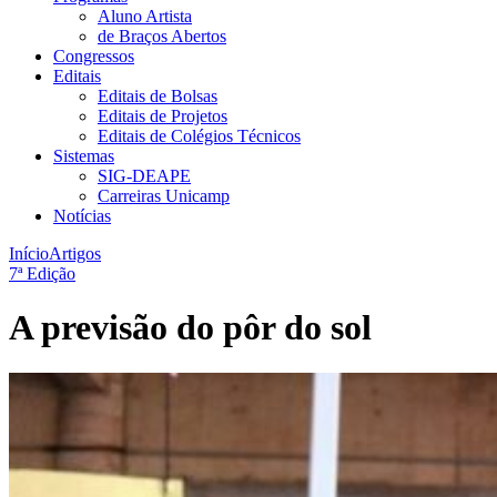
Aluno Artista
de Braços Abertos
Congressos
Editais
Editais de Bolsas
Editais de Projetos
Editais de Colégios Técnicos
Sistemas
SIG-DEAPE
Carreiras Unicamp
Notícias
Início
Artigos
7ª Edição
A previsão do pôr do sol