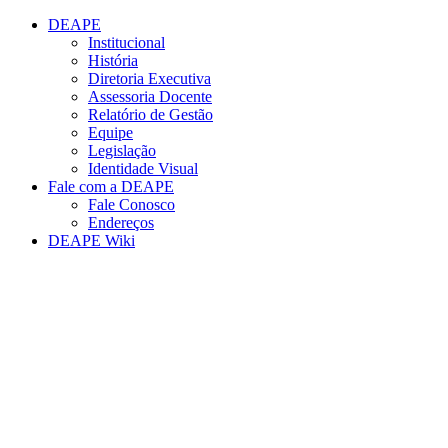
Conteúdo principal
Menu principal
Rodapé
DEAPE
Institucional
História
Diretoria Executiva
Assessoria Docente
Relatório de Gestão
Equipe
Legislação
Identidade Visual
Fale com a DEAPE
Fale Conosco
Endereços
DEAPE Wiki
Aumentar fonte
Diminuir fonte