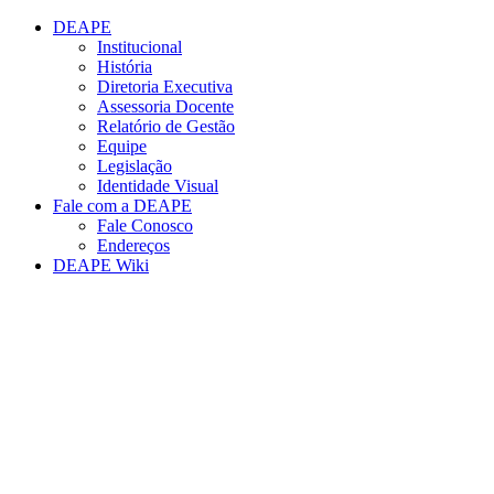
Conteúdo principal
Menu principal
Rodapé
DEAPE
Institucional
História
Diretoria Executiva
Assessoria Docente
Relatório de Gestão
Equipe
Legislação
Identidade Visual
Fale com a DEAPE
Fale Conosco
Endereços
DEAPE Wiki
Aumentar fonte
Diminuir fonte