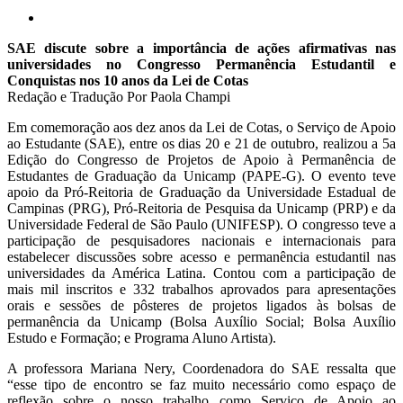
SAE discute sobre a importância de ações afirmativas nas
universidades no Congresso Permanência Estudantil e
Conquistas nos 10 anos da Lei de Cotas
Redação e Tradução Por Paola Champi
Em comemoração aos dez anos da Lei de Cotas, o Serviço de Apoio
ao Estudante (SAE), entre os dias 20 e 21 de outubro, realizou a 5a
Edição do Congresso de Projetos de Apoio à Permanência de
Estudantes de Graduação da Unicamp (PAPE-G). O evento teve
apoio da Pró-Reitoria de Graduação da Universidade Estadual de
Campinas (PRG), Pró-Reitoria de Pesquisa da Unicamp (PRP) e da
Universidade Federal de São Paulo (UNIFESP). O congresso teve a
participação de pesquisadores nacionais e internacionais para
estabelecer discussões sobre acesso e permanência estudantil nas
universidades da América Latina. Contou com a participação de
mais mil inscritos e 332 trabalhos aprovados para apresentações
orais e sessões de pôsteres de projetos ligados às bolsas de
permanência da Unicamp (Bolsa Auxílio Social; Bolsa Auxílio
Estudo e Formação; e Programa Aluno Artista).
A professora Mariana Nery, Coordenadora do SAE ressalta que
“esse tipo de encontro se faz muito necessário como espaço de
reflexão sobre o nosso trabalho como Serviço de Apoio ao